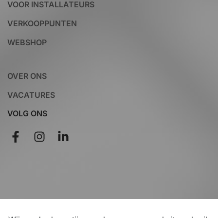
VOOR INSTALLATEURS
VERKOOPPUNTEN
WEBSHOP
OVER ONS
VACATURES
VOLG ONS